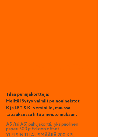
PUHUJA-/JUONTOK
ORTIT
Tilaa puhujakortteja:
Meiltä löytyy valmiit painoaineistot
K ja LET'S K -versioille, muussa
tapauksessa liitä aineisto mukaan.
A5 /tai A6) puhujakortti, yksipuolinen
paperi 300 g Edixion offset
YLEISIN TILAUSMÄÄRÄ 200 KPL