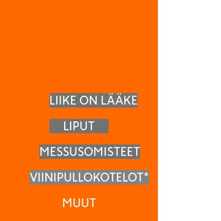
MUUT TILAUKSET
LIIKE ON LÄÄKE
LIPUT
MESSUSOMISTEET
VIINIPULLOKOTELOT*
MUUT