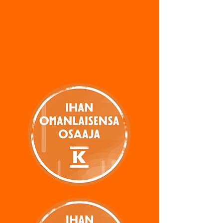
Esimerkkejä aiemmista
tilauksista
Tarroja ja opasteita
(laitteisiin, pöytiin, seiniin,
lattioihin, oviin, ikkunoihin)