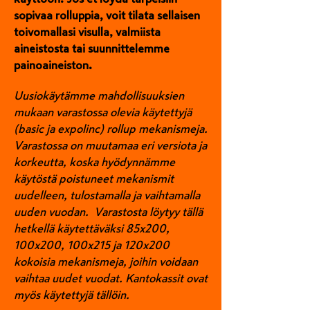
sopivaa rolluppia, voit tilata sellaisen
toivomallasi visulla, valmiista
aineistosta tai suunnittelemme
painoaineiston.
Uusiokäytämme mahdollisuuksien
mukaan varastossa olevia käytettyjä
(basic ja expolinc) r
ollup mekanismeja.
Varastossa on muutamaa eri versiota ja
korkeutta, koska hyödynnämme
käytöstä poistuneet mekanismit
uudelleen, tulostamalla ja vaihtamalla
uuden vuodan. V
arastosta löytyy tällä
hetkellä käytettäväksi 85x200,
100x200, 100x215 ja 120x200
kokoisia mekanismeja, joihin voidaan
vaihtaa uudet vuodat. Kantokassit ovat
myös käytettyjä tällöin.