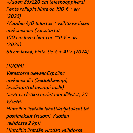
-Uuden 85x220 cm teleskooppivarsi
Penta rollupin hinta on 190 € + alv
(2025)
-Vuodan 4/0 tulostus + vaihto vanhaan
mekanismiin (varastosta)
1
00 cm leveä hinta on 110 € + alv
(2024)
85 cm leveä, hinta 95 € + ALV (2024)
HUOM!
Varastossa olevaanExpolinc
mekanismiin (laadukkaampi,
leveämpi/tukevampi malli)
tarvitaan lisäksi uudet metallilistat,
20
€/setti.
Hintoihin lisätään lähettikuljetukset tai
postimaksut (Huom! Vuodan
vaihdossa 2 kpl)
Hintoihin lisätään vuodan vaihdossa